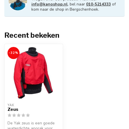
info@kanoshop.nl
, bel naar
010-5214333
of
kom naar de shop in Bergschenhoek.
Recent bekeken
-32%
YAK
Zeus
De Yak zeus is een goede
waterdichte anorak voor