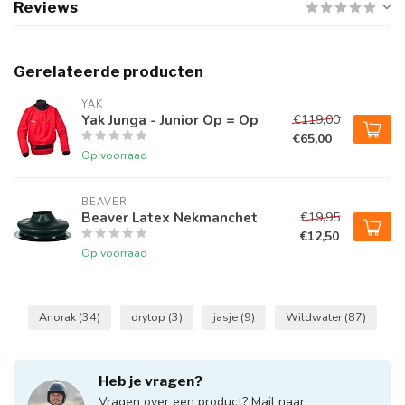
Reviews
Gerelateerde producten
YAK
Yak Junga - Junior Op = Op
€119,00
€65,00
Op voorraad
BEAVER
Beaver Latex Nekmanchet
€19,95
€12,50
Op voorraad
Anorak
(34)
drytop
(3)
jasje
(9)
Wildwater
(87)
Heb je vragen?
Vragen over een product? Mail naar