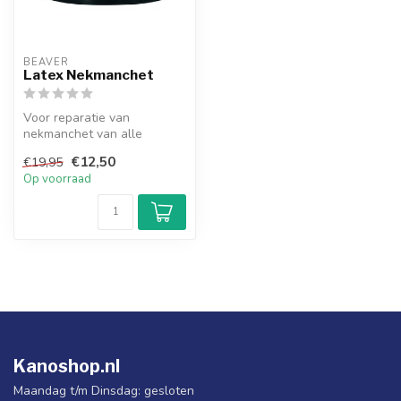
BEAVER
Latex Nekmanchet
Voor reparatie van
nekmanchet van alle
merken anoraks en
€12,50
€19,95
droogpakken. Standaard ...
Op voorraad
Kanoshop.nl
Maandag t/m Dinsdag: gesloten