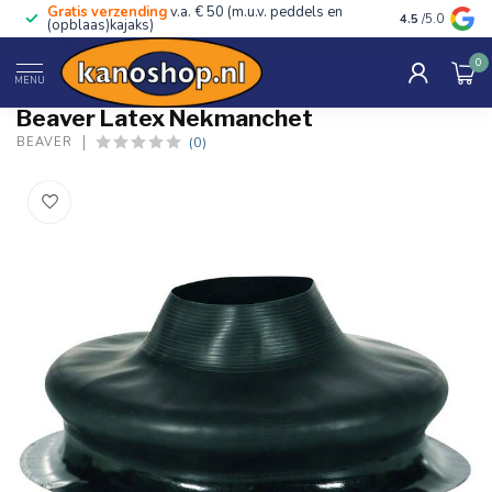
Gratis verzending
v.a. € 50 (m.u.v. peddels en
Advies van ec
4.5
/5.0
(opblaas)kajaks)
0
Home
/
Latex Nekmanchet
MENU
Beaver Latex Nekmanchet
(0)
BEAVER