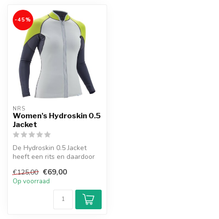
-45%
NRS
Women's Hydroskin 0.5
Jacket
De Hydroskin 0.5 Jacket
heeft een rits en daardoor
makkelijk aan en uit te doen
€69,00
€125,00
...
Op voorraad