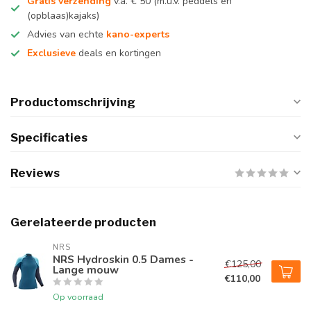
Gratis verzending
v.a. € 50 (m.u.v. peddels en
(opblaas)kajaks)
Advies van echte
kano-experts
Exclusieve
deals en kortingen
Productomschrijving
Specificaties
Reviews
Gerelateerde producten
NRS
NRS Hydroskin 0.5 Dames -
€125,00
Lange mouw
€110,00
Op voorraad