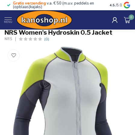
Gratis verzending
v.a. € 50 (m.u.v. peddels en
Advies van ec
4.5
/5.0
(opblaas)kajaks)
0
Home
/
Women's Hydroskin 0.5 Jacket
MENU
NRS Women's Hydroskin 0.5 Jacket
(0)
NRS