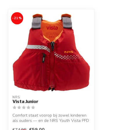
-21%
NRS
Vista Junior
Comfort staat voorop bij zowel kinderen
als ouders — en de NRS Youth Vista PFD
l...
€59,00
€74,95