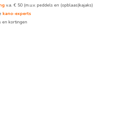
ing
v.a. € 50 (m.u.v. peddels en (opblaas)kajaks)
te
kano-experts
 en kortingen