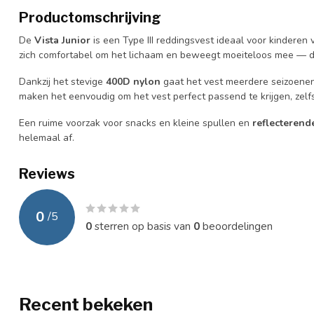
Productomschrijving
De
Vista Junior
is een Type III reddingsvest ideaal voor kinderen
zich comfortabel om het lichaam en beweegt moeiteloos mee — d
Dankzij het stevige
400D nylon
gaat het vest meerdere seizoenen
maken het eenvoudig om het vest perfect passend te krijgen, zelf
Een ruime voorzak voor snacks en kleine spullen en
reflecterende
helemaal af.
Reviews
0
/
5
0
sterren op basis van
0
beoordelingen
Recent bekeken