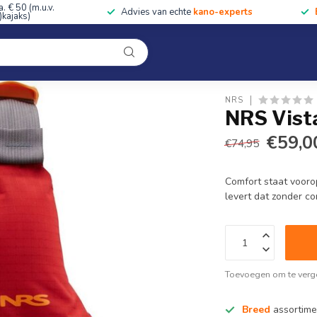
a. € 50 (m.u.v.
Advies van echte
kano-experts
kajaks)
Kleding
Uitrusting
Accessoires
Cursussen & Toc
Onze winkel
NRS
NRS Vista
€59,0
€74,95
Comfort staat vooro
levert dat zonder c
Toevoegen om te verge
Breed
assortime