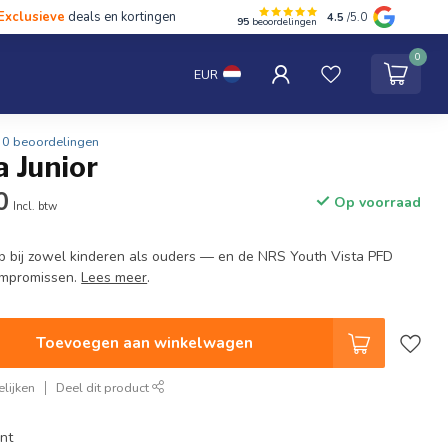
Exclusieve
deals en kortingen
4.5
/5.0
95
beoordelingen
hten
Tentipi
Blog
Spaar punten
Contact
0
EUR
0 beoordelingen
 Junior
0
Op voorraad
Incl. btw
p bij zowel kinderen als ouders — en de NRS Youth Vista PFD
ompromissen.
Lees meer
.
Toevoegen aan winkelwagen
lijken
Deel dit product
nt