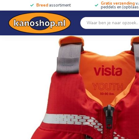
Gratis verzending
v.
Breed
assortiment
peddels en (opblaas)
Home
SALE!!
Kano's, kajaks & SUP's
Peddels
Home
/
Vista Junior