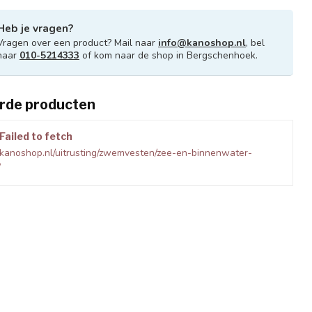
Heb je vragen?
Vragen over een product? Mail naar
info@kanoshop.nl
, bel
naar
010-5214333
of kom naar de shop in Bergschenhoek.
rde producten
Failed to fetch
kanoshop.nl/uitrusting/zwemvesten/zee-en-binnenwater-
/