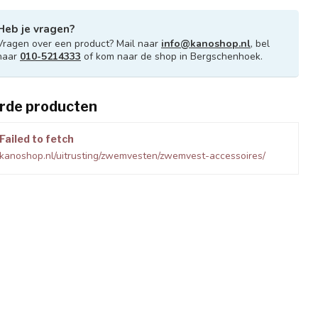
Heb je vragen?
Vragen over een product? Mail naar
info@kanoshop.nl
, bel
naar
010-5214333
of kom naar de shop in Bergschenhoek.
rde producten
Failed to fetch
kanoshop.nl/uitrusting/zwemvesten/zwemvest-accessoires/