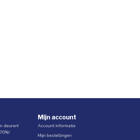
Mijn account
jn deuren!
Account informatie
 70%!
Mijn bestellingen