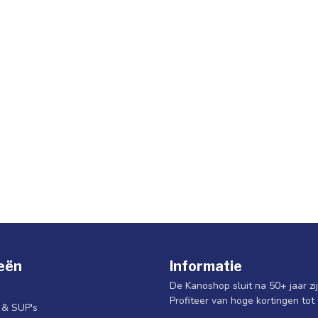
eën
Informatie
De Kanoshop sluit na 50+ jaar zi
Profiteer van hoge kortingen tot
s & SUP's