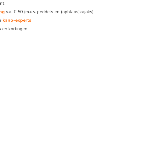
nt
ing
v.a. € 50 (m.u.v. peddels en (opblaas)kajaks)
te
kano-experts
 en kortingen