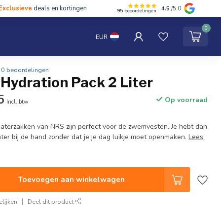
Exclusieve
deals en kortingen
4.5
/5.0
95
beoordelingen
hten
Tentipi
Blog
Spaar punten
Contact
0
EUR
0 beoordelingen
Hydration Pack 2 Liter
5
Op voorraad
Incl. btw
aterzakken van NRS zijn perfect voor de zwemvesten. Je hebt dan
water bij de hand zonder dat je je dag luikje moet openmaken.
Lees
Toevoegen aan winkelwagen
lijken
Deel dit product