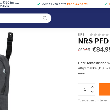
a. € 50 (m.u.v.
Advies van echte
kano-experts
kajaks)
Kleding
Uitrusting
Accessoires
Cursussen & Toc
Onze winkel
NRS
NRS PFD 
€84,9
€99,95
Deze fantastische w
altijd makkelijk je 
meer
.
Toevoegen om te verge