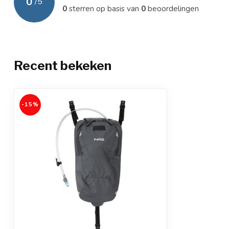
0
/
5
0
sterren op basis van
0
beoordelingen
Recent bekeken
-15%