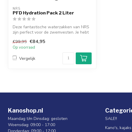
NRS
PFD Hydration Pack 2 Liter
Deze fantastische waterzakken van NRS
zijn perfect voor de zwemvesten. Je hebt
d...
€84,95
€99,95
Op voorraad
Vergelijk
Kanoshop.nl
Categori
Maandag t/m Dinsdag: gesloten
SALE!!
Woensdag: 09:00 - 17:00
Kano's, kajak
Donderdag: 09:00 - 17:00