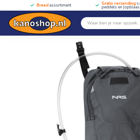
Gratis verzending
v.
Breed
assortiment
peddels en (opblaas)
Home
SALE!!
Kano's, kajaks & SUP's
Peddels
Home
/
PFD Hydration Pack 2 Liter