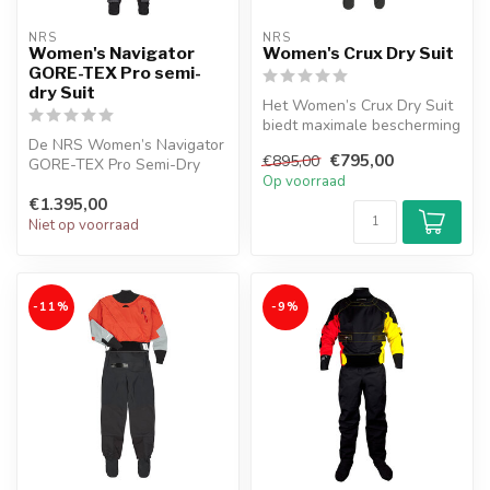
NRS
NRS
Women's Navigator
Women's Crux Dry Suit
GORE-TEX Pro semi-
dry Suit
Het Women’s Crux Dry Suit
biedt maximale bescherming
De NRS Women’s Navigator
en bewegingsvrijheid
€795,00
€895,00
GORE-TEX Pro Semi-Dry
dankzi...
Op voorraad
Suit biedt waterdichte,
€1.395,00
ademende ...
Niet op voorraad
-11%
-9%