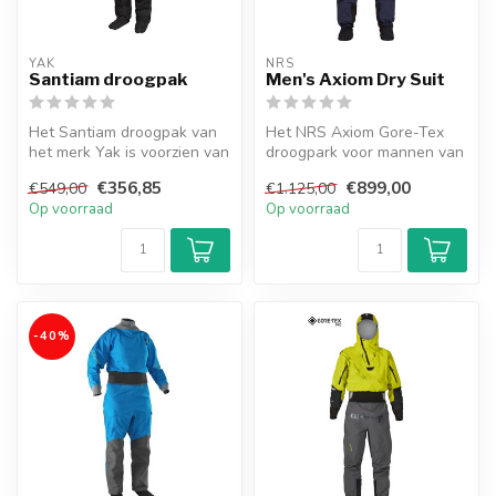
YAK
NRS
Santiam droogpak
Men's Axiom Dry Suit
Het Santiam droogpak van
Het NRS Axiom Gore-Tex
het merk Yak is voorzien van
droogpark voor mannen van
neopreen nek en pols
het merk NRS is een bekend
€356,85
€899,00
€549,00
€1.125,00
manc...
mode...
Op voorraad
Op voorraad
-40%