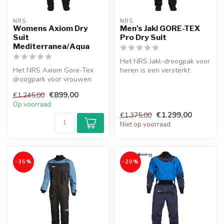
NRS
NRS
Womens Axiom Dry
Men's Jakl GORE-TEX
Suit
Pro Dry Suit
Mediterranea/Aqua
Het NRS Jakl-droogpak voor
Het NRS Axiom Gore-Tex
heren is een versterkt
droogpark voor vrouwen
droogpak voor kajakkers op
van het merk NRS is een
ext...
€899,00
€1.245,00
bekend mod...
Op voorraad
€1.299,00
€1.375,00
Niet op voorraad
-35%
-20%