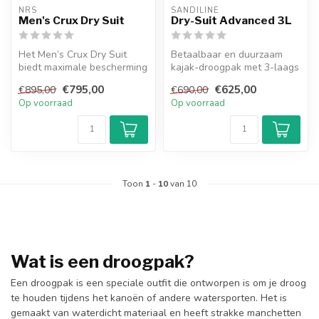
NRS
SANDILINE
Men's Crux Dry Suit
Dry-Suit Advanced 3L
Het Men’s Crux Dry Suit
Betaalbaar en duurzaam
biedt maximale bescherming
kajak-droogpak met 3-laags
en bewegingsvrijheid dankzij
waterdicht en ademend
€795,00
€625,00
€895,00
€690,00
...
materiaa...
Op voorraad
Op voorraad
Toon
1
-
10
van 10
Wat is een droogpak?
Een droogpak is een speciale outfit die ontworpen is om je droog
te houden tijdens het kanoën of andere watersporten. Het is
gemaakt van waterdicht materiaal en heeft strakke manchetten