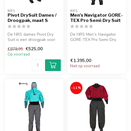
NRS
NRS
Pivot DrySuit Dames /
Men's Navigator GORE-
Droogpak, maat S
TEX Pro Semi-Dry Suit
De NRS dames Pivot Dry
De NRS Men’s Navigator
Suit is een droogpak voor
GORE-TEX Pro Semi-Dry
vrouwen met de rits op de
Suit biedt waterdichte,
€525,00
€879,95
rug.
ademende be...
Op voorraad
€1.395,00
Niet op voorraad
-11%