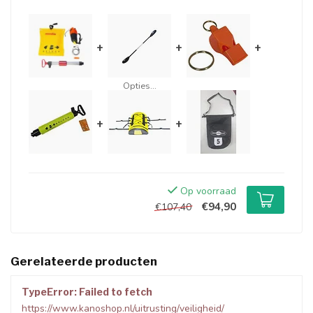
+
+
+
Opties...
+
+
Op voorraad
€94,90
€107,40
Gerelateerde producten
TypeError: Failed to fetch
https://www.kanoshop.nl/uitrusting/veiligheid/