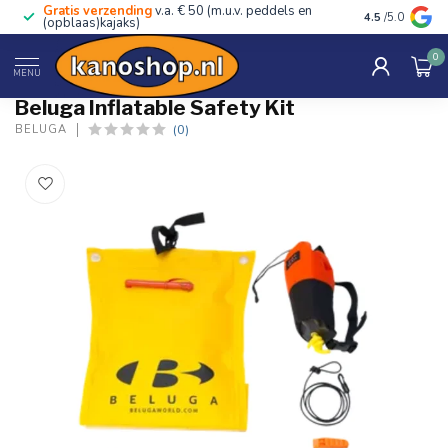
Gratis verzending
v.a. € 50 (m.u.v. peddels en
Advies van ec
4.5
/5.0
(opblaas)kajaks)
0
Home
/
Inflatable Safety Kit
MENU
Beluga Inflatable Safety Kit
(0)
BELUGA