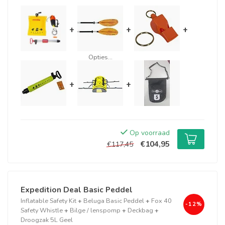
+
+
+
Opties...
+
+
Op voorraad
€104,95
€117,45
Expedition Deal Basic Peddel
Inflatable Safety Kit
+
Beluga Basic Peddel
+
Fox 40
-12%
Safety Whistle
+
Bilge / lenspomp
+
Deckbag
+
Droogzak 5L Geel