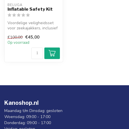
BELUGA
Inflatable Safety Kit
Voordelige veiligheidsset
voor zeekajakkers, inclusief
opblaasbare peddeldrijver...
€45,00
€100,00
Op voorraad
Kanoshop.nl
Maandag t/m Dinsdag: gesloten
Woensdag: 09:00 - 17:00
Donderdag: 09:00 - 17:00
Vrijdag: gesloten