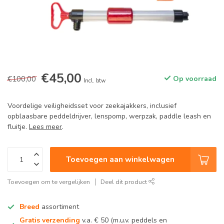
€45,00
€100,00
Op voorraad
Incl. btw
Voordelige veiligheidsset voor zeekajakkers, inclusief
opblaasbare peddeldrijver, lenspomp, werpzak, paddle leash en
fluitje.
Lees meer
.
Toevoegen aan winkelwagen
Toevoegen om te vergelijken
Deel dit product
Breed
assortiment
Gratis verzending
v.a. € 50 (m.u.v. peddels en