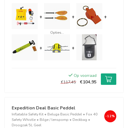
+
+
+
Opties...
+
+
Op voorraad
€104,95
€117,45
Expedition Deal Basic Peddel
Inflatable Safety Kit
+
Beluga Basic Peddel
+
Fox 40
-12%
Safety Whistle
+
Bilge / lenspomp
+
Deckbag
+
Droogzak 5L Geel