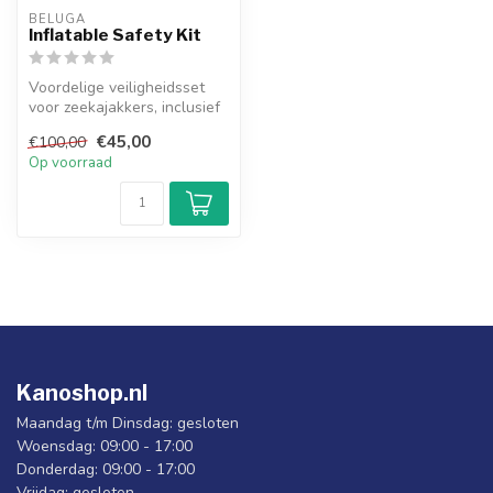
BELUGA
Inflatable Safety Kit
Voordelige veiligheidsset
voor zeekajakkers, inclusief
opblaasbare peddeldrijver...
€45,00
€100,00
Op voorraad
Kanoshop.nl
Maandag t/m Dinsdag: gesloten
Woensdag: 09:00 - 17:00
Donderdag: 09:00 - 17:00
Vrijdag: gesloten