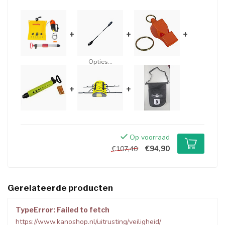
+
+
+
Opties...
+
+
Op voorraad
€94,90
€107,40
Gerelateerde producten
TypeError: Failed to fetch
https://www.kanoshop.nl/uitrusting/veiligheid/