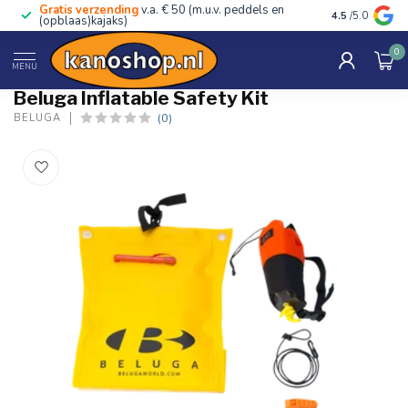
Gratis verzending
v.a. € 50 (m.u.v. peddels en
Advies van ec
4.5
/5.0
(opblaas)kajaks)
0
Home
/
Inflatable Safety Kit
MENU
Beluga Inflatable Safety Kit
(0)
BELUGA