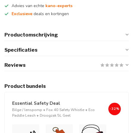
Advies van echte
kano-experts
Exclusieve
deals en kortingen
Productomschrijving
Specificaties
Reviews
Product bundels
Essential Safety Deal
-32%
Bilge / lenspomp
+
Fox 40 Safety Whistle
+
Eco
Paddle Leash
+
Droogzak 5L Geel