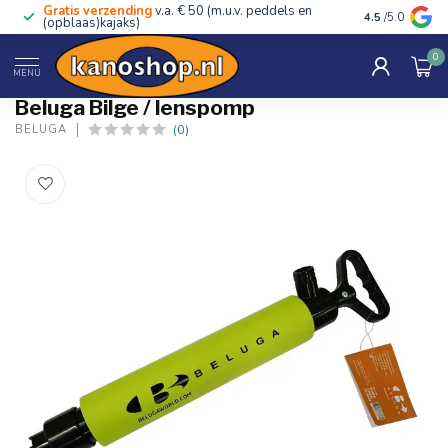
Gratis verzending
v.a. € 50 (m.u.v. peddels en
Advies van ec
4.5
/5.0
(opblaas)kajaks)
0
Home
/
Bilge / lenspomp
MENU
Beluga Bilge / lenspomp
(0)
BELUGA