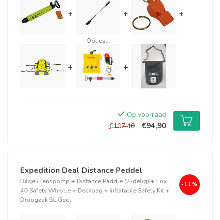
+
+
+
Opties...
+
+
Op voorraad
€94,90
€107,40
Expedition Deal Distance Peddel
Bilge / lenspomp
+
Distance Paddle (2-delig)
+
Fox
-11%
40 Safety Whistle
+
Deckbag
+
Inflatable Safety Kit
+
Droogzak 5L Geel