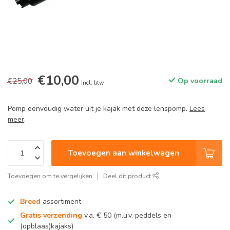
€10,00
€25,00
Op voorraad
Incl. btw
Pomp eenvoudig water uit je kajak met deze lenspomp.
Lees
meer
.
Toevoegen aan winkelwagen
Toevoegen om te vergelijken
Deel dit product
Breed
assortiment
Gratis verzending
v.a. € 50 (m.u.v. peddels en
(opblaas)kajaks)