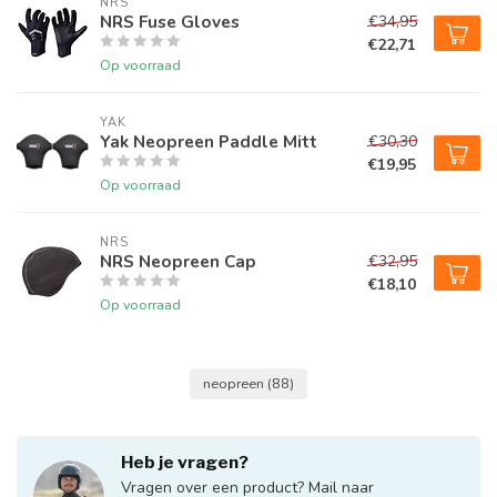
NRS
NRS Fuse Gloves
€34,95
€22,71
Op voorraad
YAK
Yak Neopreen Paddle Mitt
€30,30
€19,95
Op voorraad
NRS
NRS Neopreen Cap
€32,95
€18,10
Op voorraad
neopreen
(88)
Heb je vragen?
Vragen over een product? Mail naar