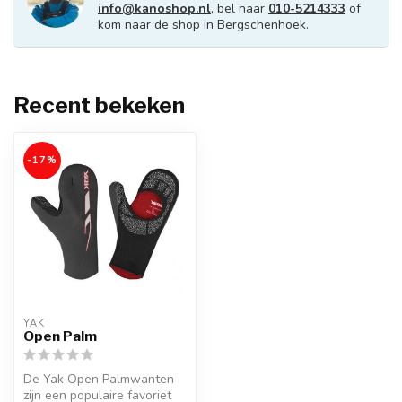
info@kanoshop.nl
, bel naar
010-5214333
of
kom naar de shop in Bergschenhoek.
Recent bekeken
-17%
YAK
Open Palm
De Yak Open Palmwanten
zijn een populaire favoriet