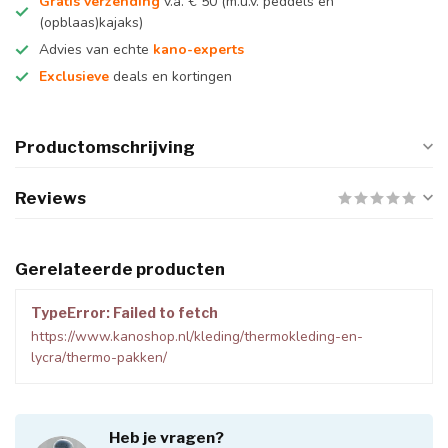
Gratis verzending
v.a. € 50 (m.u.v. peddels en
(opblaas)kajaks)
Advies van echte
kano-experts
Exclusieve
deals en kortingen
Productomschrijving
Reviews
Gerelateerde producten
TypeError: Failed to fetch
https://www.kanoshop.nl/kleding/thermokleding-en-
lycra/thermo-pakken/
Heb je vragen?