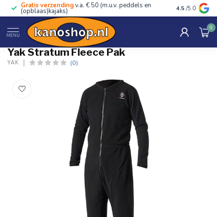
Gratis verzending
v.a. € 50 (m.u.v. peddels en
Advies van ec
4.5
/5.0
(opblaas)kajaks)
0
Home
/
Stratum Fleece Pak
MENU
Yak Stratum Fleece Pak
(0)
YAK