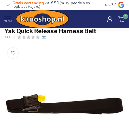
Gratis verzending
v.a. € 50 (m.u.v. peddels en
Advies van ec
4.5
/5.0
(opblaas)kajaks)
0
Home
/
Quick Release Harness Belt
MENU
Yak Quick Release Harness Belt
(0)
YAK