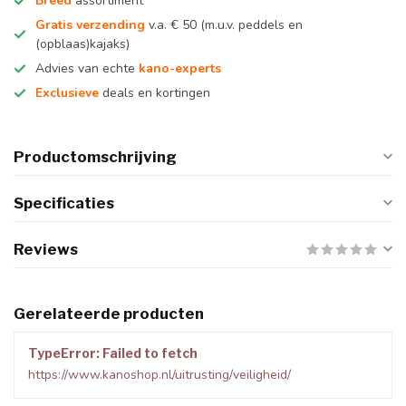
Breed
assortiment
Gratis verzending
v.a. € 50 (m.u.v. peddels en
(opblaas)kajaks)
Advies van echte
kano-experts
Exclusieve
deals en kortingen
Productomschrijving
Specificaties
Reviews
Gerelateerde producten
TypeError: Failed to fetch
https://www.kanoshop.nl/uitrusting/veiligheid/