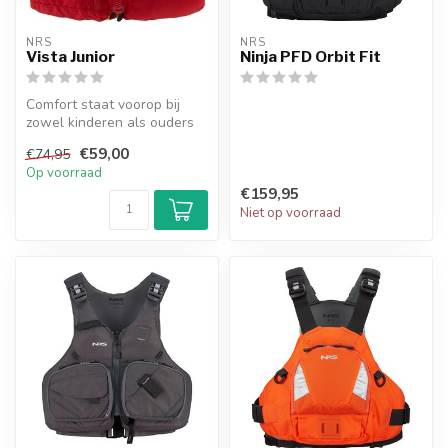
NRS
NRS
Vista Junior
Ninja PFD Orbit Fit
Comfort staat voorop bij
zowel kinderen als ouders
— en de NRS Youth Vista
€59,00
€74,95
PFD l...
Op voorraad
€159,95
Niet op voorraad