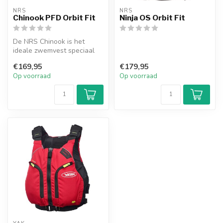
NRS
NRS
Chinook PFD Orbit Fit
Ninja OS Orbit Fit
De NRS Chinook is het
ideale zwemvest speciaal
ontworpen voor vis
€169,95
€179,95
kajakkers.
Op voorraad
Op voorraad