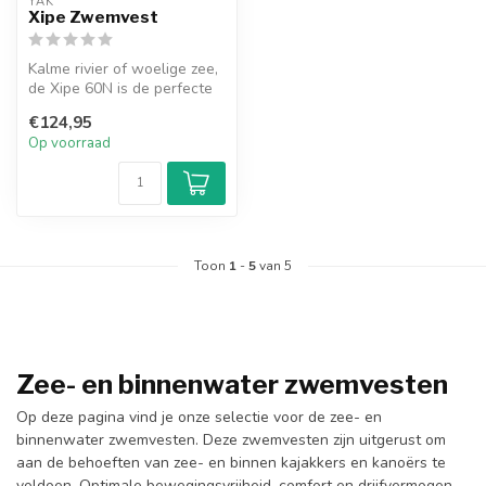
YAK
Xipe Zwemvest
Kalme rivier of woelige zee,
de Xipe 60N is de perfecte
pasvorm om te toeren zon...
€124,95
Op voorraad
Toon
1
-
5
van 5
Zee- en binnenwater zwemvesten
Op deze pagina vind je onze selectie voor de zee- en
binnenwater zwemvesten. Deze zwemvesten zijn uitgerust om
aan de behoeften van zee- en binnen kajakkers en kanoërs te
voldoen. Optimale bewegingsvrijheid, comfort en drijfvermogen