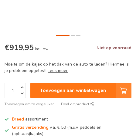
€919,95
Niet op voorraad
Incl. btw
Moeite om de kajak op het dak van de auto te laden? Hiermee is
je probleem opgelost!
Lees meer
.
Toevoegen aan winkelwagen
Toevoegen om te vergelijken
Deel dit product
Breed
assortiment
Gratis verzending
v.a. € 50 (m.u.v. peddels en
(opblaas)kajaks)