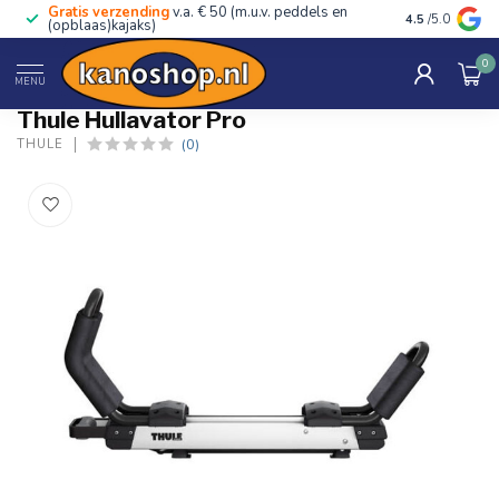
Gratis verzending
v.a. € 50 (m.u.v. peddels en
Advies van ec
4.5
/5.0
(opblaas)kajaks)
0
Home
/
Hullavator Pro
MENU
Thule Hullavator Pro
(0)
THULE