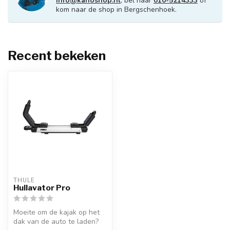
info@kanoshop.nl
, bel naar
010-5214333
of
kom naar de shop in Bergschenhoek.
Recent bekeken
THULE
Hullavator Pro
Moeite om de kajak op het
dak van de auto te laden?