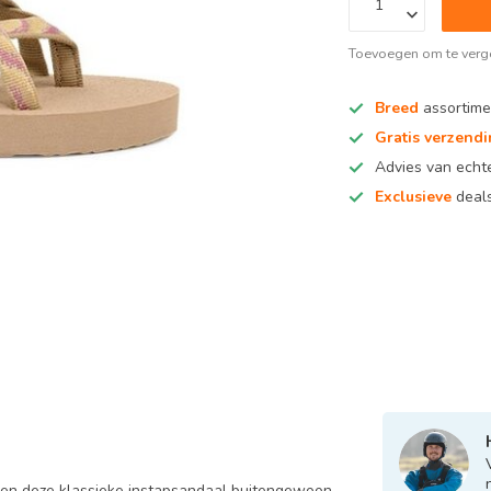
Toevoegen om te verge
Breed
assortime
Gratis verzend
Advies van ech
Exclusieve
deals
ken deze klassieke instapsandaal buitengewoon.