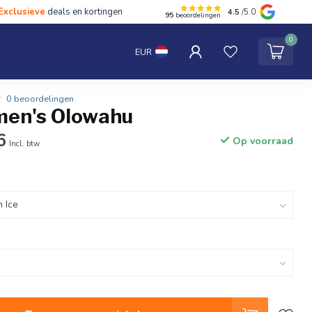
Exclusieve
deals en kortingen
4.5
/5.0
95
beoordelingen
hten
Tentipi
Blog
Spaar punten
Contact
0
EUR
0 beoordelingen
en's Olowahu
6
Op voorraad
Incl. btw