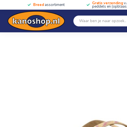
Gratis verzending
v.
Breed
assortiment
peddels en (opblaas)
Home
SALE!!
Kano's, kajaks & SUP's
Peddels
Home
/
Women's Olowahu