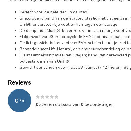
Perfect voor: de hele dag, in de stad
Sneldrogend band van gerecycled plastic met traceerbaar,
Unifi® ondersteunt je voet en kan tegen een stootje
De dempende Mush®-bovenzool vormt zich naar je voet vo
Middenzool van 30% gerecyclede EVA biedt maximaal, licht
De lichtgewicht buitenzool van EVA-schuim houdt je tred li
Behandeld met Life Natural, een antigeurbehandeling op b
Duurzaamheidsinitiatief(ven): vegan; band van gerecycled 
polyestergaren van Unifi®
Gewicht per schoen voor maat 38 (dames) / 42 (heren): 85 
Reviews
0
/
5
0
sterren op basis van
0
beoordelingen