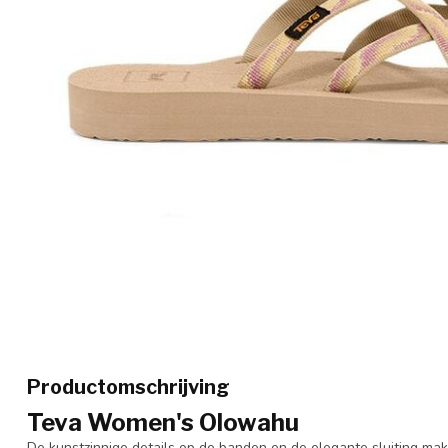
Productomschrijving
Teva Women's Olowahu
De kunstzinnige details op de banden en de elegante sluiting ma