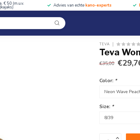
a. € 50 (m.u.v.
Advies van echte
kano-experts
kajaks)
Kleding
Uitrusting
Accessoires
Cursussen & Toc
Onze winkel
TEVA
Teva Wom
€29,7
€35,00
Color:
*
Size:
*