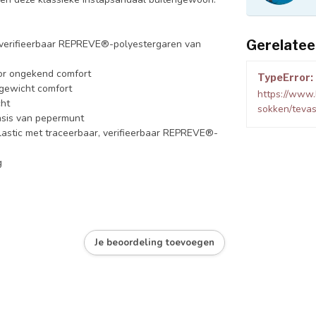
Gerelatee
 verifieerbaar REPREVE®-polyestergaren van
or ongekend comfort
TypeError: 
gewicht comfort
https://www.
cht
sokken/tevas
asis van pepermunt
plastic met traceerbaar, verifieerbaar REPREVE®-
g
Je beoordeling toevoegen