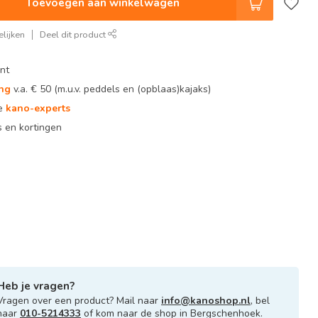
Toevoegen aan winkelwagen
lijken
Deel dit product
nt
ing
v.a. € 50 (m.u.v. peddels en (opblaas)kajaks)
te
kano-experts
 en kortingen
Heb je vragen?
Vragen over een product? Mail naar
info@kanoshop.nl
, bel
naar
010-5214333
of kom naar de shop in Bergschenhoek.