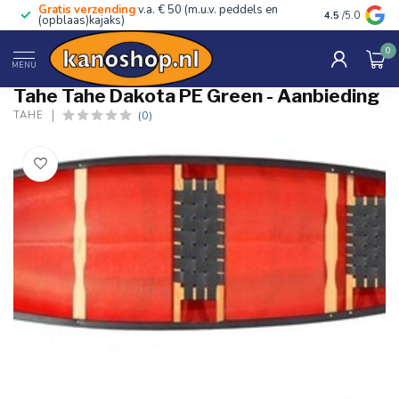
Gratis verzending
v.a. € 50 (m.u.v. peddels en
Advies van ec
4.5
/5.0
(opblaas)kajaks)
0
Home
/
Tahe Dakota PE Green - Aanbieding
MENU
Tahe Tahe Dakota PE Green - Aanbieding
(0)
TAHE