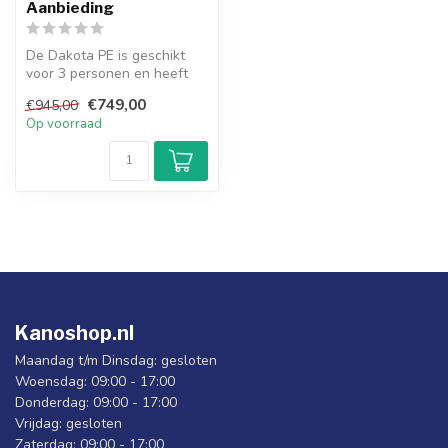
Aanbieding
De Dakota PE is geschikt
voor 3 personen en heeft
een capaciteit van 400 kg.
€749,00
€945,00
De ...
Op voorraad
Kanoshop.nl
Maandag t/m Dinsdag: gesloten
Woensdag: 09:00 - 17:00
Donderdag: 09:00 - 17:00
Vrijdag: gesloten
Zaterdag: 09:00 - 17:00