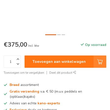
€375,00
Op voorraad
Incl. btw
Toevoegen aan winkelwagen
Toevoegen om te vergelijken
Deel dit product
Breed
assortiment
Gratis verzending
v.a. € 50 (m.u.v. peddels en
(opblaas)kajaks)
Advies van echte
kano-experts
Exclusieve
deals en kortingen