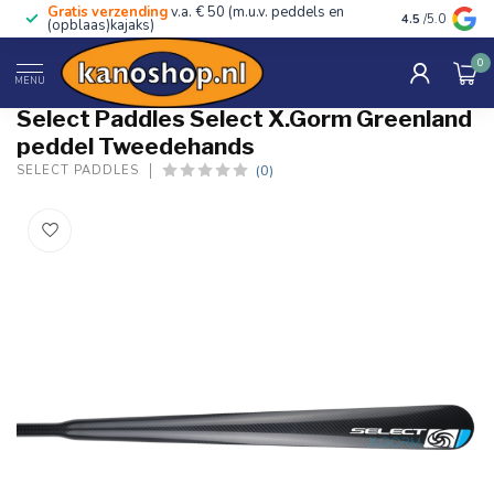
Gratis verzending
v.a. € 50 (m.u.v. peddels en
Advies van ec
4.5
/5.0
(opblaas)kajaks)
0
Home
/
Select X.Gorm Greenland peddel Tweedehands
MENU
Select Paddles Select X.Gorm Greenland
peddel Tweedehands
(0)
SELECT PADDLES