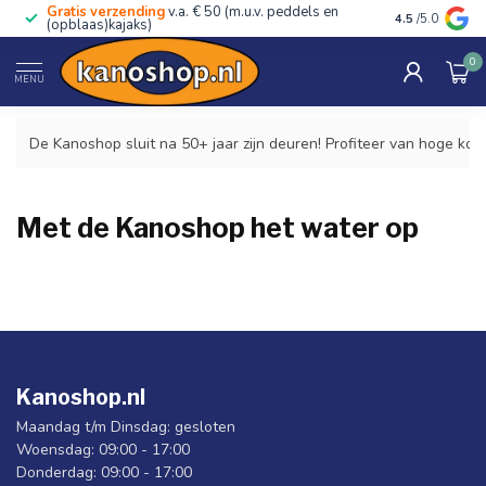
Gratis verzending
v.a. € 50 (m.u.v. peddels en
Advies van ec
4.5
/5.0
(opblaas)kajaks)
0
Home
/
Veiligheid en kano-reddingen
MENU
De Kanoshop sluit na 50+ jaar zijn deuren! Profiteer van hoge kor
Met de Kanoshop het water op
Kanoshop.nl
Maandag t/m Dinsdag: gesloten
Woensdag: 09:00 - 17:00
Donderdag: 09:00 - 17:00