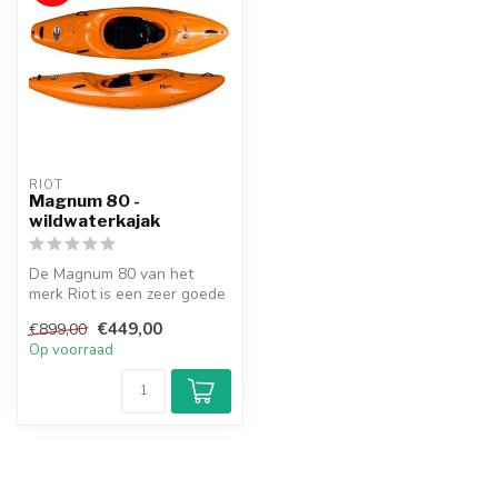
RIOT
Magnum 80 -
wildwaterkajak
De Magnum 80 van het
merk Riot is een zeer goede
wildwaterkajak voor een
€449,00
€899,00
super l...
Op voorraad