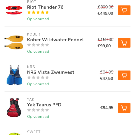
RIOT
Riot Thunder 76
€899,00
€449,00
Op voorraad
KOBER
Kober Wildwater Peddel
€159,00
€99,00
Op voorraad
NRS
NRS Vista Zwemvest
€94,95
€47,50
Op voorraad
YAK
Yak Taurus PFD
€94,95
Op voorraad
SWEET