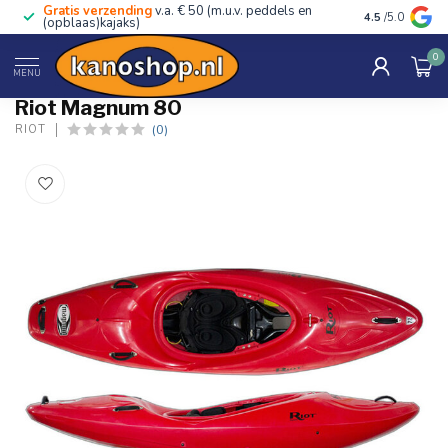
Gratis verzending
v.a. € 50 (m.u.v. peddels en
Advies van ec
4.5
/5.0
(opblaas)kajaks)
0
Home
/
Magnum 80
MENU
Riot Magnum 80
(0)
RIOT