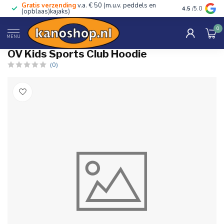
Gratis verzending
v.a. € 50 (m.u.v. peddels en
Advies van ec
4.5
/5.0
(opblaas)kajaks)
0
Home
/
OV Kids Sports Club Hoodie
MENU
OV Kids Sports Club Hoodie
(0)