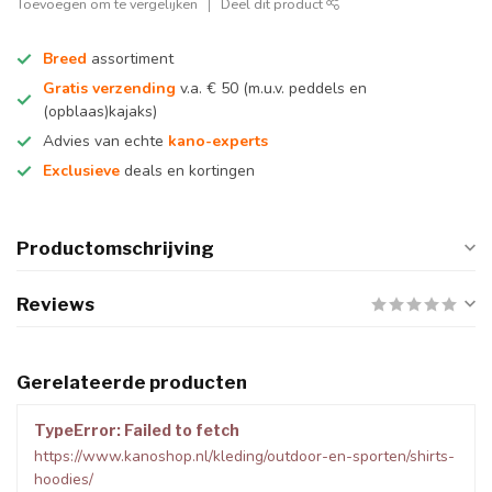
Toevoegen om te vergelijken
Deel dit product
Breed
assortiment
Gratis verzending
v.a. € 50 (m.u.v. peddels en
(opblaas)kajaks)
Advies van echte
kano-experts
Exclusieve
deals en kortingen
Productomschrijving
Reviews
Gerelateerde producten
TypeError: Failed to fetch
https://www.kanoshop.nl/kleding/outdoor-en-sporten/shirts-
hoodies/