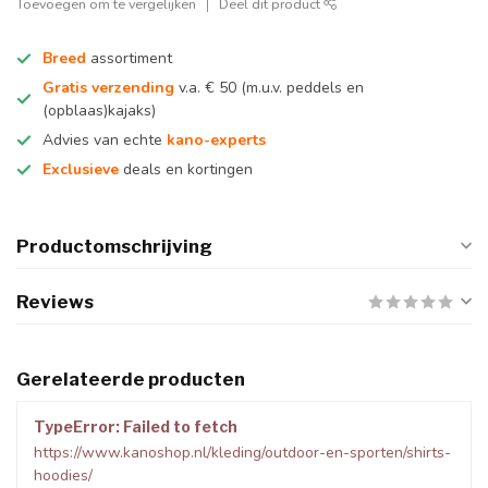
Toevoegen om te vergelijken
Deel dit product
Breed
assortiment
Gratis verzending
v.a. € 50 (m.u.v. peddels en
(opblaas)kajaks)
Advies van echte
kano-experts
Exclusieve
deals en kortingen
Productomschrijving
Reviews
Gerelateerde producten
TypeError: Failed to fetch
https://www.kanoshop.nl/kleding/outdoor-en-sporten/shirts-
hoodies/