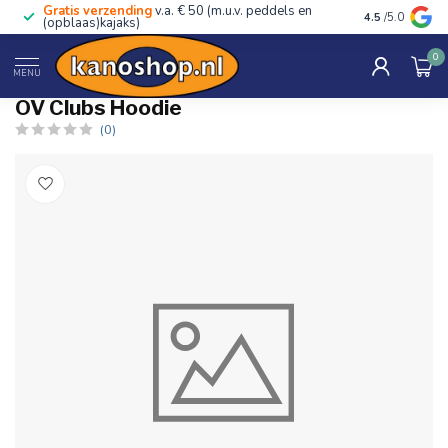
Gratis verzending
v.a. € 50 (m.u.v. peddels en
Advies van ec
4.5
/5.0
(opblaas)kajaks)
0
Home
/
OV Clubs Hoodie
MENU
OV Clubs Hoodie
(0)