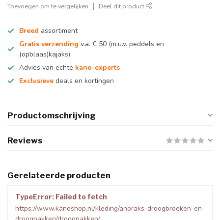
Toevoegen om te vergelijken
Deel dit product
Breed
assortiment
Gratis verzending
v.a. € 50 (m.u.v. peddels en
(opblaas)kajaks)
Advies van echte
kano-experts
Exclusieve
deals en kortingen
Productomschrijving
Reviews
Gerelateerde producten
TypeError: Failed to fetch
https://www.kanoshop.nl/kleding/anoraks-droogbroeken-en-
droogpakken/droogpakken/