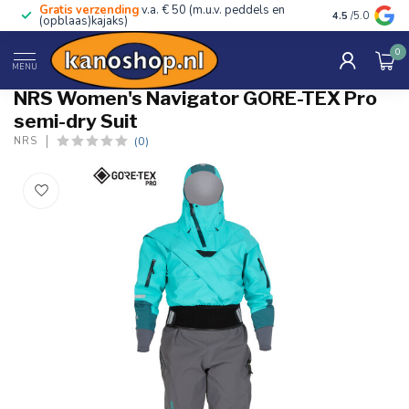
Gratis verzending
v.a. € 50 (m.u.v. peddels en
Advies van ec
4.5
/5.0
(opblaas)kajaks)
0
Home
/
Women's Navigator GORE-TEX Pro semi-dry Suit
MENU
NRS Women's Navigator GORE-TEX Pro
semi-dry Suit
(0)
NRS