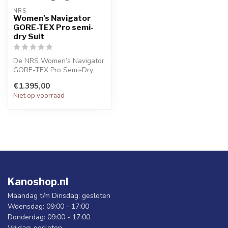
NRS
Women's Navigator
GORE-TEX Pro semi-
dry Suit
De NRS Women’s Navigator
GORE-TEX Pro Semi-Dry
Suit biedt waterdichte,
€1.395,00
ademende ...
Niet op voorraad
Kanoshop.nl
Maandag t/m Dinsdag: gesloten
Woensdag: 09:00 - 17:00
Donderdag: 09:00 - 17:00
Vrijdag: gesloten