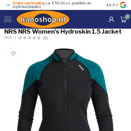
Gratis verzending
v.a. € 50 (m.u.v. peddels en
Advies van ec
4.5
/5.0
(opblaas)kajaks)
0
Home
/
NRS Women's Hydroskin 1.5 Jacket
MENU
NRS NRS Women's Hydroskin 1.5 Jacket
(0)
NRS