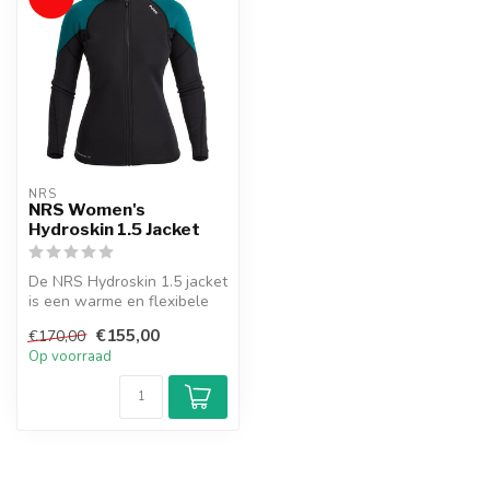
NRS
NRS Women's
Hydroskin 1.5 Jacket
De NRS Hydroskin 1.5 jacket
is een warme en flexibele
neopreen jas voor koudere
€155,00
€170,00
...
Op voorraad