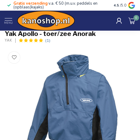
Gratis verzending
v.a. € 50 (m.u.v. peddels en
Advies van ec
4.5
/5.0
(opblaas)kajaks)
0
Home
/
Apollo - toer/zee Anorak
MENU
Yak Apollo - toer/zee Anorak
(1)
YAK