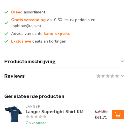
Breed
assortiment
Gratis verzending
v.a. € 50 (m.u.v. peddels en
(opblaas)kajaks)
Advies van echte
kano-experts
Exclusieve
deals en kortingen
Productomschrijving
Reviews
Gerelateerde producten
LANGER
Langer Superlight Shirt KM
€94,95
€61,71
Op voorraad