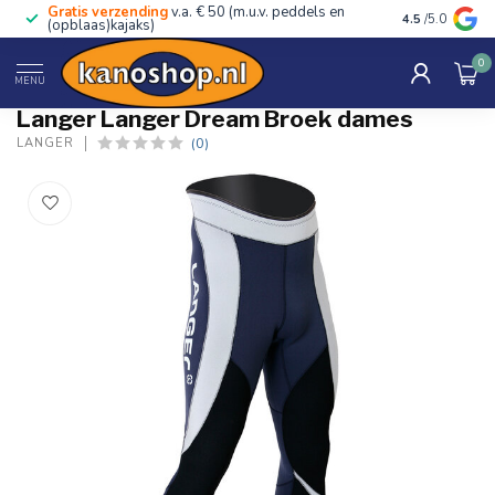
Gratis verzending
v.a. € 50 (m.u.v. peddels en
Advies van ec
4.5
/5.0
(opblaas)kajaks)
0
Home
/
Langer Dream Broek dames
MENU
Langer Langer Dream Broek dames
(0)
LANGER