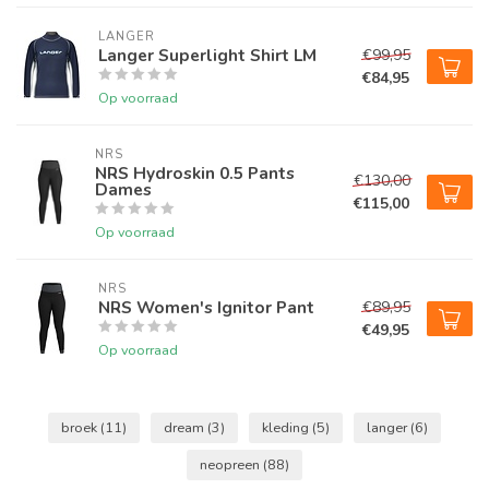
LANGER
Langer Superlight Shirt LM
€99,95
€84,95
Op voorraad
NRS
NRS Hydroskin 0.5 Pants
€130,00
Dames
€115,00
Op voorraad
NRS
NRS Women's Ignitor Pant
€89,95
€49,95
Op voorraad
broek
(11)
dream
(3)
kleding
(5)
langer
(6)
neopreen
(88)