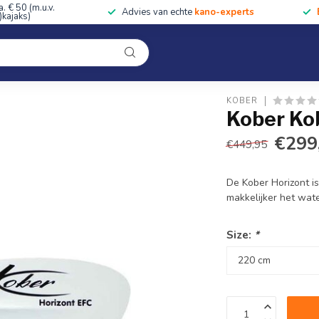
a. € 50 (m.u.v.
Advies van echte
kano-experts
kajaks)
Kleding
Uitrusting
Accessoires
Cursussen & Toc
Onze winkel
KOBER
Kober Ko
€299
€449,95
De Kober Horizont i
makkelijker het wat
Size:
*