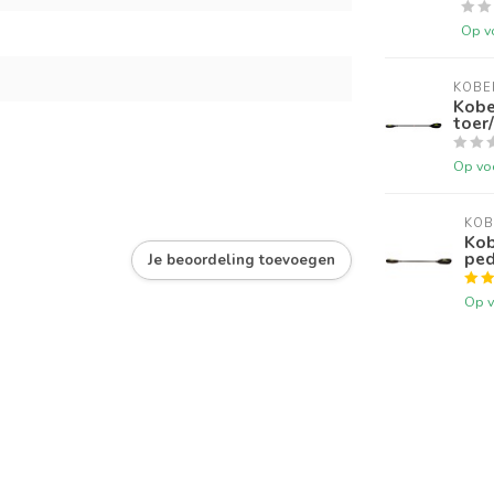
Op v
KOBE
Kobe
toer
Op vo
KOB
Kob
ped
Je beoordeling toevoegen
Op v