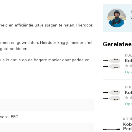
id en efficiëntie uit je slagen te halen. Hierdoor
armen en gewrichten. Hierdoor krijg je minder snel
Gerelatee
 gaat peddelen.
KO
dus in dat je op de hogere manier gaat peddelen.
Ko
Op 
KO
Kob
Op 
svezel EFC
KOB
Kob
Ped