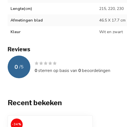
Lengte(cm)
215, 220, 230
Afmetingen blad
46.5 X 17.7 cm
Kleur
Wit en zwart
Reviews
0
/
5
0
sterren op basis van
0
beoordelingen
Recent bekeken
-34%