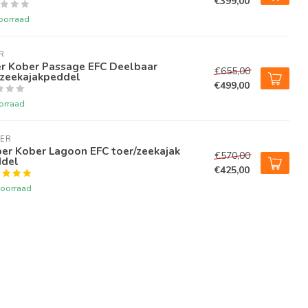
€399,00
oorraad
R
r Kober Passage EFC Deelbaar
€655,00
/zeekajakpeddel
€499,00
orraad
ER
er Kober Lagoon EFC toer/zeekajak
€570,00
del
€425,00
oorraad