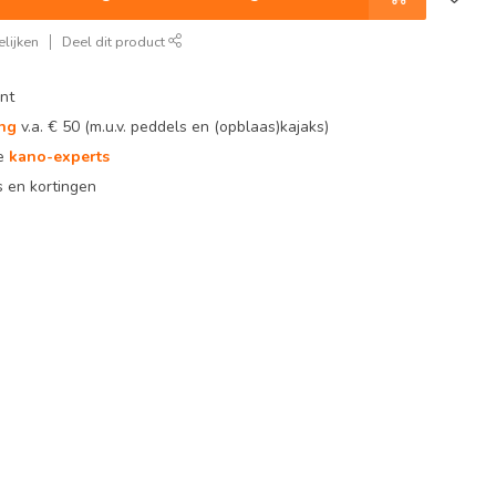
lijken
Deel dit product
nt
ing
v.a. € 50 (m.u.v. peddels en (opblaas)kajaks)
te
kano-experts
 en kortingen