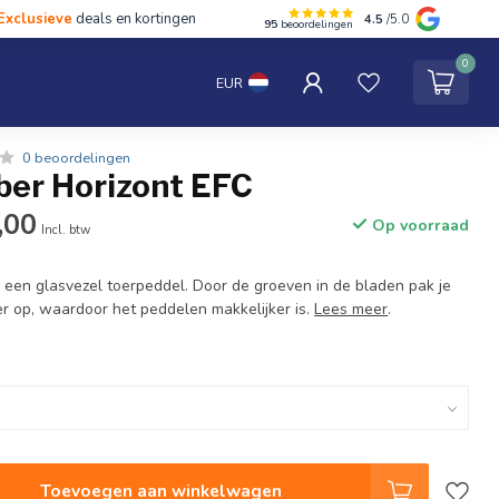
Exclusieve
deals en kortingen
4.5
/5.0
95
beoordelingen
hten
Tentipi
Blog
Spaar punten
Contact
0
EUR
0 beoordelingen
ber Horizont EFC
,00
Op voorraad
Incl. btw
s een glasvezel toerpeddel. Door de groeven in de bladen pak je
er op, waardoor het peddelen makkelijker is.
Lees meer
.
Toevoegen aan winkelwagen