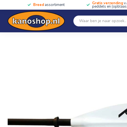
Gratis verzending
v.
Breed
assortiment
peddels en (opblaas)
Home
SALE!!
Kano's, kajaks & SUP's
Peddels
Home
/
Kober Horizont EFC