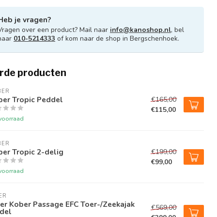
Heb je vragen?
Vragen over een product? Mail naar
info@kanoshop.nl
, bel
naar
010-5214333
of kom naar de shop in Bergschenhoek.
rde producten
BER
ber Tropic Peddel
€165,00
€115,00
voorraad
BER
er Tropic 2-delig
€199,00
€99,00
voorraad
ER
er Kober Passage EFC Toer-/Zeekajak
€569,00
del