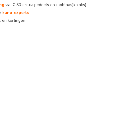
ing
v.a. € 50 (m.u.v. peddels en (opblaas)kajaks)
te
kano-experts
 en kortingen