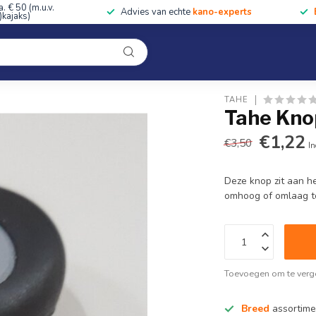
a. € 50 (m.u.v.
Advies van echte
kano-experts
kajaks)
Kleding
Uitrusting
Accessoires
Cursussen & Toc
Onze winkel
TAHE
Tahe Kno
€1,22
€3,50
In
Deze knop zit aan he
omhoog of omlaag t
Toevoegen om te verge
Breed
assortime