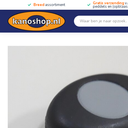
Gratis verzending
v.
Breed
assortiment
peddels en (opblaas)
Home
SALE!!
Kano's, kajaks & SUP's
Peddels
Home
/
Knop voor roer