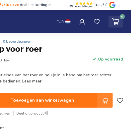
Exclusieve
deals en kortingen
4.5
/5.0
95
beoordelingen
hten
Tentipi
Blog
Spaar punten
Contact
0
EUR
0 beoordelingen
p voor roer
Op voorraad
cl. btw
t einde van het roer en hou je in je hand om het roer achter
e bedienen.
Lees meer
.
Toevoegen aan winkelwagen
lijken
Deel dit product
nt