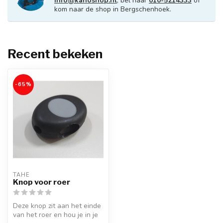
info@kanoshop.nl
, bel naar
010-5214333
of
kom naar de shop in Bergschenhoek.
Recent bekeken
-65%
TAHE
Knop voor roer
Deze knop zit aan het einde
van het roer en hou je in je