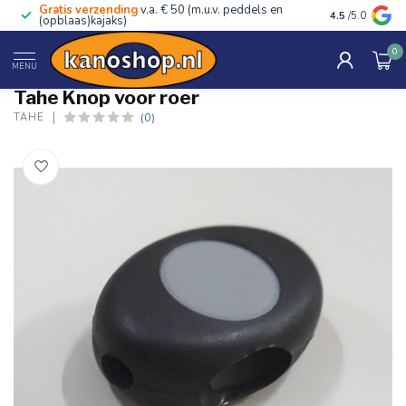
Gratis verzending
v.a. € 50 (m.u.v. peddels en
Advies van ec
4.5
/5.0
(opblaas)kajaks)
0
Home
/
Knop voor roer
MENU
Tahe Knop voor roer
(0)
TAHE