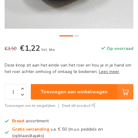
€1,22
€3,50
Op voorraad
Incl. btw
Deze knop zit aan het einde van het roer en hou je in je hand om
het roer achter omhoog of omlaag te bedienen.
Lees meer
.
Toevoegen aan winkelwagen
Toevoegen om te vergelijken
Deel dit product
Breed
assortiment
Gratis verzending
v.a. € 50 (m.u.v. peddels en
(opblaas)kajaks)