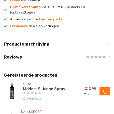
Breed
assortiment
Gratis verzending
v.a. € 50 (m.u.v. peddels en
(opblaas)kajaks)
Advies van echte
kano-experts
Exclusieve
deals en kortingen
Productomschrijving
Reviews
Gerelateerde producten
MCNETT
McNett Silicone Spray
€10,95
€5,00
Op voorraad
KAJAKSPORT