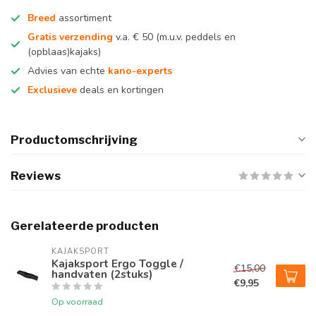
Breed
assortiment
Gratis verzending
v.a. € 50 (m.u.v. peddels en
(opblaas)kajaks)
Advies van echte
kano-experts
Exclusieve
deals en kortingen
Productomschrijving
Reviews
Gerelateerde producten
KAJAKSPORT
Kajaksport Ergo Toggle /
€15,00
handvaten (2stuks)
€9,95
Op voorraad