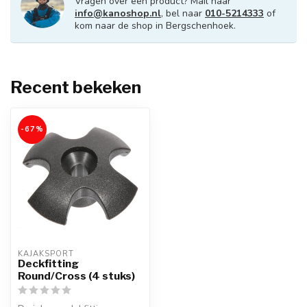
Vragen over een product? Mail naar
info@kanoshop.nl
, bel naar
010-5214333
of
kom naar de shop in Bergschenhoek.
Recent bekeken
-67%
KAJAKSPORT
Deckfitting
Round/Cross (4 stuks)