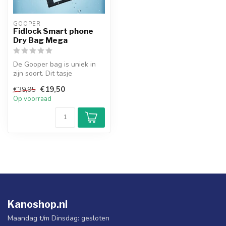
GOOPER
Fidlock Smart phone
Dry Bag Mega
De Gooper bag is uniek in
zijn soort. Dit tasje
beschermt je smartphone of
€19,50
€39,95
table...
Op voorraad
Kanoshop.nl
Maandag t/m Dinsdag: gesloten