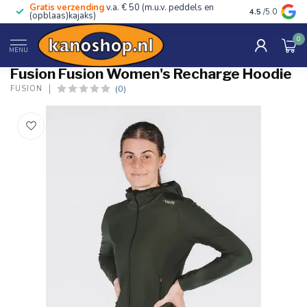
Gratis verzending
v.a. € 50 (m.u.v. peddels en
Advies van ec
4.5
/5.0
(opblaas)kajaks)
0
Home
/
Fusion Women's Recharge Hoodie
MENU
Fusion Fusion Women's Recharge Hoodie
(0)
FUSION