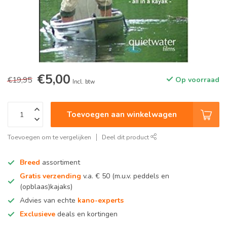
€5,00
€19,95
Op voorraad
Incl. btw
Toevoegen aan winkelwagen
Toevoegen om te vergelijken
Deel dit product
Breed
assortiment
Gratis verzending
v.a. € 50 (m.u.v. peddels en
(opblaas)kajaks)
Advies van echte
kano-experts
Exclusieve
deals en kortingen