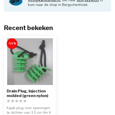
info@kanoshop.nl
, bel naar
010-5214333
of
kom naar de shop in Bergschenhoek.
Recent bekeken
-55%
Drain Plug, Injection
molded (green nylon)
Kajak plug voor openingen
te dichten van 3.5 cm t/m 4