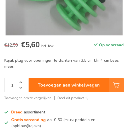
€5,60
€12,50
Op voorraad
Incl. btw
Kajak plug voor openingen te dichten van 3.5 cm t/m 4 cm
Lees
meer
.
Toevoegen aan winkelwagen
Toevoegen om te vergelijken
Deel dit product
Breed
assortiment
Gratis verzending
v.a. € 50 (m.u.v. peddels en
(opblaas)kajaks)