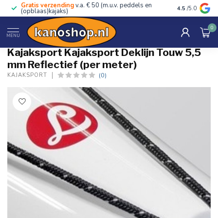
Gratis verzending
v.a. € 50 (m.u.v. peddels en
Advies van ec
4.5
/5.0
(opblaas)kajaks)
0
Home
/
Kajaksport Deklijn Touw 5,5 mm Reflectief (per meter)
MENU
Kajaksport Kajaksport Deklijn Touw 5,5
mm Reflectief (per meter)
(0)
KAJAKSPORT