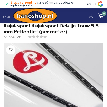
Gratis verzending
v.a. € 50 (m.u.v. peddels en
Advies van ec
4.5
/5.0
(opblaas)kajaks)
0
Home
/
Kajaksport Deklijn Touw 5,5 mm Reflectief (per meter)
MENU
Kajaksport Kajaksport Deklijn Touw 5,5
mm Reflectief (per meter)
(0)
KAJAKSPORT