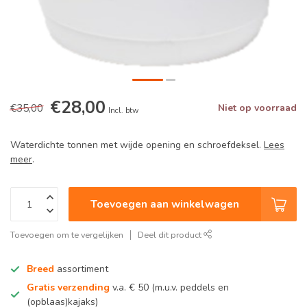
€28,00
€35,00
Niet op voorraad
Incl. btw
Waterdichte tonnen met wijde opening en schroefdeksel.
Lees
meer
.
Toevoegen aan winkelwagen
Toevoegen om te vergelijken
Deel dit product
Breed
assortiment
Gratis verzending
v.a. € 50 (m.u.v. peddels en
(opblaas)kajaks)