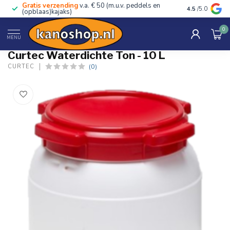
Gratis verzending
v.a. € 50 (m.u.v. peddels en
Advies van ec
4.5
/5.0
(opblaas)kajaks)
0
Home
/
Waterdichte Ton - 10 L
MENU
Curtec Waterdichte Ton - 10 L
(0)
CURTEC