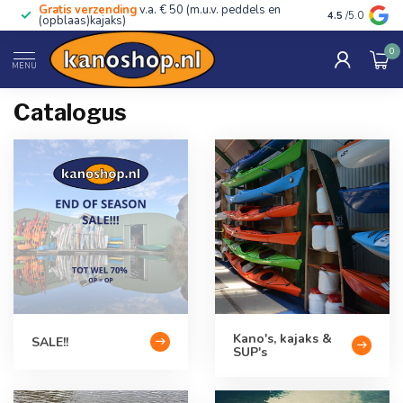
Gratis verzending
v.a. € 50 (m.u.v. peddels en
Advies van ec
4.5
/5.0
(opblaas)kajaks)
0
Home
/
Catalogus
MENU
Catalogus
Kano's, kajaks &
SALE!!
SUP's