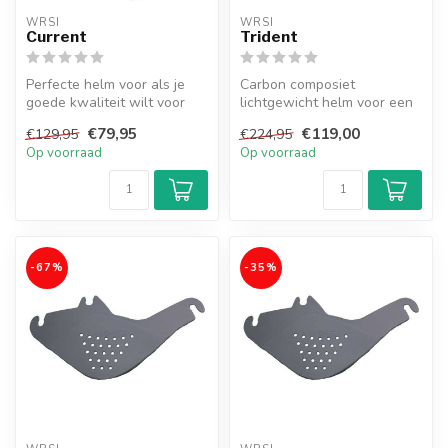
WRSI
WRSI
Current
Trident
Perfecte helm voor als je
Carbon composiet
goede kwaliteit wilt voor
lichtgewicht helm voor een
een lage prijs.
optimale bescherming en
€79,95
€119,00
€129,95
€224,95
kwaliteit
Op voorraad
Op voorraad
-67%
-35%