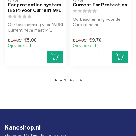
WRSI
WRSI
Ear protection system
Current Ear Protection
(ESP) voor Current M/L
Oorbescherming voor de
Oor bescherming voor WRSI
Current helm
Current helm maat M/L
€5,00
€9,70
€14,95
€14,95
Op voorraad
Op voorraad
Toon
1
-
4
van 4
Kanoshop.nl
Maandag t/m Dinsdag: gesloten