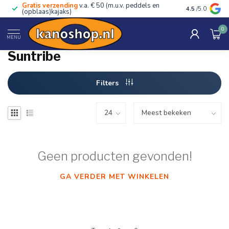
Gratis verzending
v.a. € 50 (m.u.v. peddels en
Advies van ec
4.5
/5.0
(opblaas)kajaks)
0
Home
/
Merken
MENU
Suntribe
Filters
Geen producten gevonden!
GA VERDER MET WINKELEN