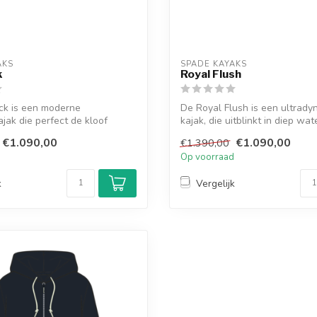
AKS
SPADE KAYAKS
k
Royal Flush
ck is een moderne
De Royal Flush is een ultrad
jak die perfect de kloof
kajak, die uitblinkt in diep wate
sse...
€1.090,00
€1.090,00
€1.390,00
d
Op voorraad
k
Vergelijk