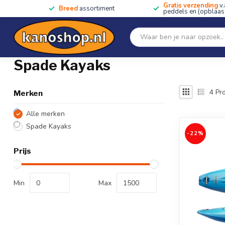
Gratis verzending
v.
Breed
assortiment
peddels en (opblaas)
Home
SALE!!
Kano's, kajaks & SUP's
Peddels
Home
/
Merken
/
Spade Kayaks
Spade Kayaks
4
Pro
Merken
Alle merken
Spade Kayaks
-22%
Prijs
Min
Max