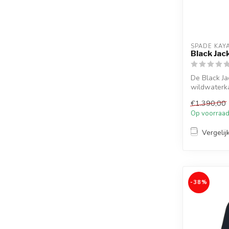
SPADE KAY
Black Jac
De Black Ja
wildwaterka
overbrugt tu
€1.390,00
Op voorraa
Vergelij
-38%