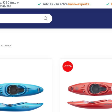
a. € 50 (m.u.v.
Advies van echte
kano-experts
kajaks)
Kleding
Uitrusting
Accessoires
Cursussen & Toc
Onze winkel
ducten
-22%