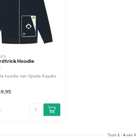
AKS
rdtrick Hoodie
le hoodie van Spade Kayaks.
9,95
d
k
Toon
1
-
4
van 4