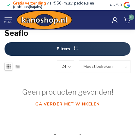
Gratis verzending
v.a. € 50 (m.u.v. peddels en
Advies van ec
4.5
/5.0
(opblaas)kajaks)
0
Home
/
Merken
/
Seaflo
MENU
Seaflo
Filters
Geen producten gevonden!
GA VERDER MET WINKELEN