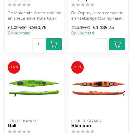
De Malachite is een stabiele
De Osprey is een compacte
en snelle adventure kajak
en veelzijdige touring kajak,
met veel opbergruimte, pe...
ideaal voor dagtochten, ...
€930,75
€1.185,75
€1.095,00
€1.395,00
Op voorraad
Op voorraad
-15%
-15%
LEKKER KAYAKS
LEKKER KAYAKS
Gull
Skimmer