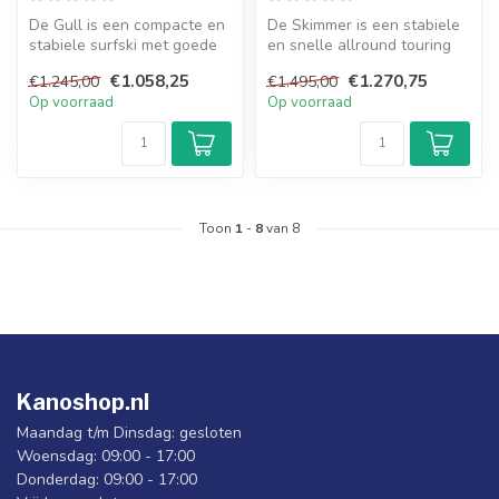
De Gull is een compacte en
De Skimmer is een stabiele
stabiele surfski met goede
en snelle allround touring
snelheid en opbergruimte, ...
kajak, perfect voor lange ...
€1.058,25
€1.270,75
€1.245,00
€1.495,00
Op voorraad
Op voorraad
Toon
1
-
8
van 8
Kanoshop.nl
Maandag t/m Dinsdag: gesloten
Woensdag: 09:00 - 17:00
Donderdag: 09:00 - 17:00