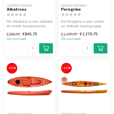
LEKKER KAYAKS
LEKKER KAYAKS
Albatross
Peregrine
De Albatross is een stabiele
De Peregrine is een snelle
en snelle tweepersoons
en stabiele touring kajak,
kajak, perfect voor samen
ideaal voor lange afstande...
€845,75
€1.270,75
€995,00
€1.495,00
op...
Op voorraad
Op voorraad
-15%
-15%