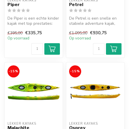
LEKKER KAYAKS
LEKKER KAYAKS
Piper
Petrel
De Piper is een echte kinder
De Petrel is een snelle en
kajak met top prestaties:
stabiele adventure kajak,
stabiel, snel en wendbaar...
ideaal voor lange tochten, ...
€335,75
€930,75
€395,00
€1.095,00
Op voorraad
Op voorraad
-15%
-15%
LEKKER KAYAKS
LEKKER KAYAKS
Malachite
Osprey