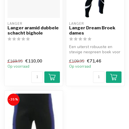
LANGER
LANGER
Langer aramid dubbele
Langer Dream Broek
schacht bighole
dames
Een uiterst robuuste en
stevige neopreen boek voor
alle kajakavonturen!
€110,00
€71,46
€169,95
€109,95
Op voorraad
Op voorraad
-35%