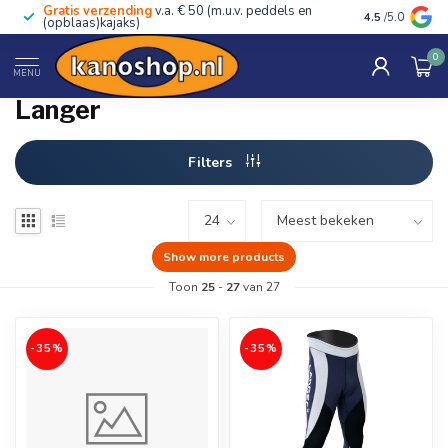
Gratis verzending
v.a. € 50 (m.u.v. peddels en
Advies van ec
4.5
/5.0
(opblaas)kajaks)
0
Home
/
Merken
/
Langer
MENU
Langer
Filters
Show more products
Toon
25
-
27
van 27
-35%
-35%