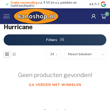
Gratis verzending
v.a. € 50 (m.u.v. peddels en
Advies van ec
4.5
/5.0
(opblaas)kajaks)
0
Home
/
Merken
/
Hurricane
MENU
Hurricane
Filters
Geen producten gevonden!
GA VERDER MET WINKELEN