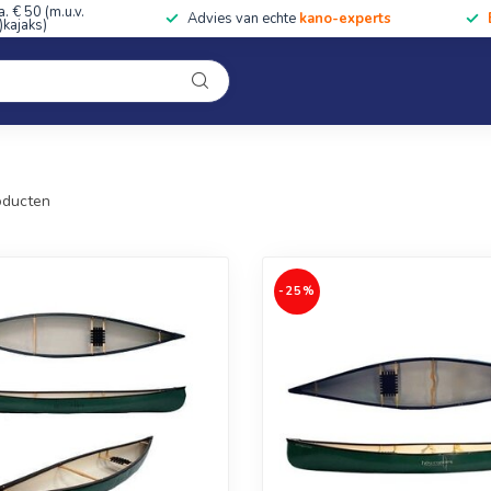
a. € 50 (m.u.v.
Advies van echte
kano-experts
kajaks)
Kleding
Uitrusting
Accessoires
Cursussen & Toc
Onze winkel
ducten
-25%