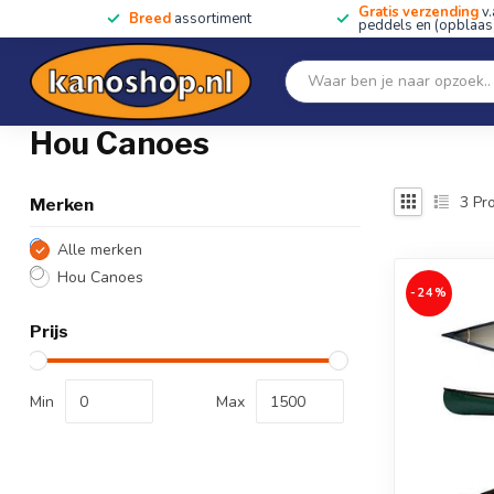
Gratis verzending
v.
Breed
assortiment
peddels en (opblaas)
Home
SALE!!
Kano's, kajaks & SUP's
Peddels
Home
/
Merken
/
Hou Canoes
Hou Canoes
3
Pro
Merken
Alle merken
Hou Canoes
-24%
Prijs
Min
Max