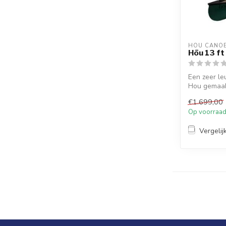
HOU CANO
Hōu 13 ft
Een zeer le
Hou gemaakt
€1.699,00
Op voorraa
Vergelij