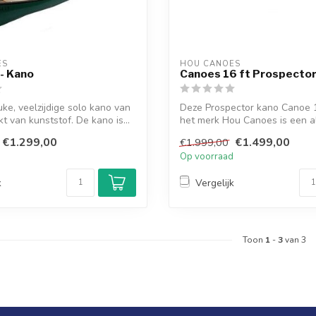
ES
HOU CANOES
 - Kano
Canoes 16 ft Prospector
uke, veelzijdige solo kano van
Deze Prospector kano Canoe 1
 van kunststof. De kano is...
het merk Hou Canoes is een a
kano en...
€1.299,00
€1.499,00
€1.999,00
d
Op voorraad
k
Vergelijk
Toon
1
-
3
van 3