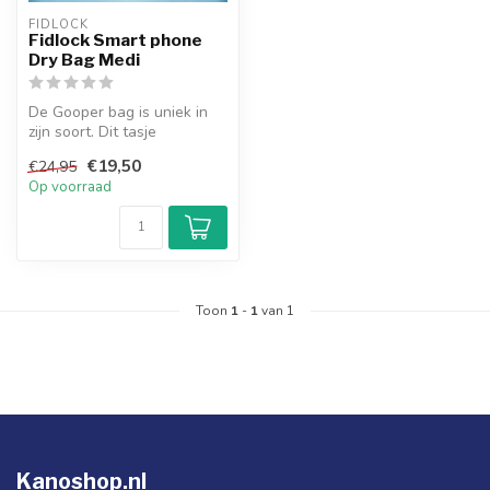
FIDLOCK
Fidlock Smart phone
Dry Bag Medi
De Gooper bag is uniek in
zijn soort. Dit tasje
beschermt je smartphone of
€19,50
€24,95
table...
Op voorraad
Toon
1
-
1
van 1
Kanoshop.nl