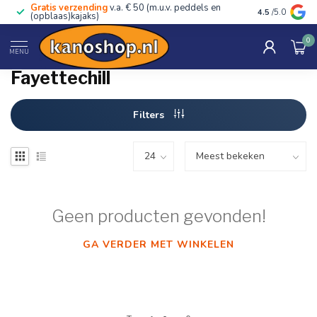
Gratis verzending
v.a. € 50 (m.u.v. peddels en
Advies van ec
4.5
/5.0
(opblaas)kajaks)
0
Home
/
Merken
/
Fayettechill
MENU
Fayettechill
Filters
Geen producten gevonden!
GA VERDER MET WINKELEN