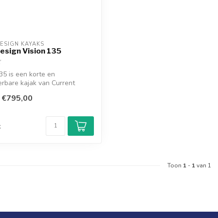
ESIGN KAYAKS
esign Vision 135
35 is een korte en
rbare kajak van Current
hikt...
€795,00
d
k
Toon
1
-
1
van 1