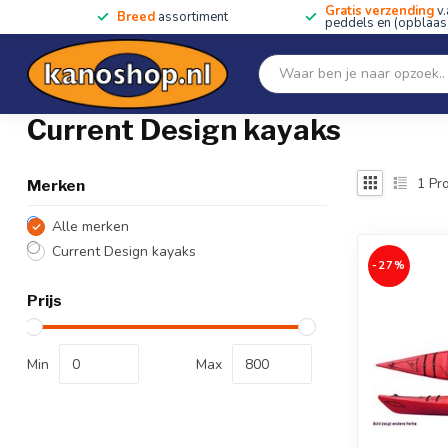
Gratis verzending
v.
Breed
assortiment
peddels en (opblaas)
Home
SALE!!
Kano's, kajaks & SUP's
Peddels
Home
/
Merken
/
Current Design kayaks
Current Design kayaks
1
Pro
Merken
Alle merken
Current Design kayaks
-27%
Prijs
Min
Max