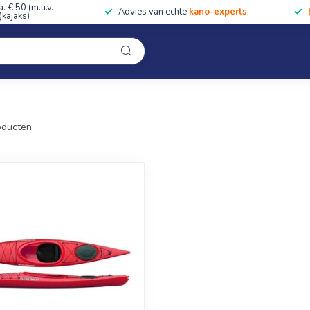
a. € 50 (m.u.v.
Advies van echte
kano-experts
kajaks)
Kleding
Uitrusting
Accessoires
Cursussen & Toc
Onze winkel
ducten