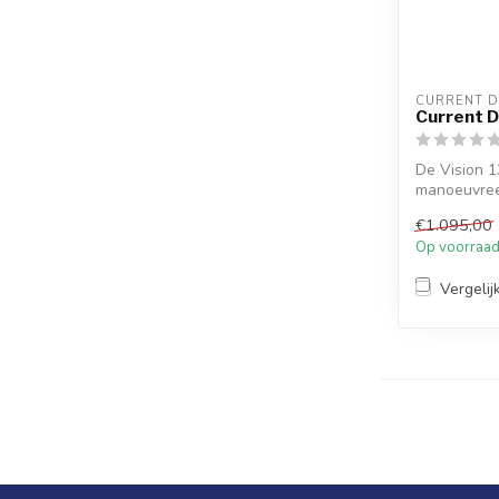
CURRENT D
Current D
De Vision 1
manoeuvree
Design. Gesc
€1.095,00
Op voorraa
Vergelij