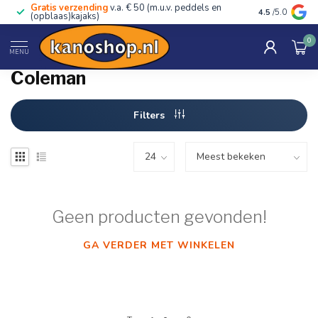
Gratis verzending
v.a. € 50 (m.u.v. peddels en
Advies van ec
4.5
/5.0
(opblaas)kajaks)
0
Home
/
Merken
/
Coleman
MENU
Coleman
Filters
Geen producten gevonden!
GA VERDER MET WINKELEN